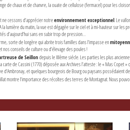
élange de chaux et de chanvre, la ouate de cellulose (fermacel) pour les cloison
et ne cessons d’apprécier notre
environnement exceptionnel
. Le vall
A la lumière du matin, la vue est dégagée sur le ciel et à mi-hauteur sur les p
ivités d’aujourd’hui sans en subir trop de pression…
erme, sorte de longère qui abrite trois familles dans l’impasse en
mitoyenne
 et nos conseils de culture ou d’élevage des poules !
rtreuse de Seillon
depuis le XIIème siécle. Les parties les plus ancie
la carte de Cassini (1770) déposée aux Archives l’atteste : le « Mas Copet »
baye d’Ambronay, et quelques bourgeois de Bourg ou paysans possédaient des 
llat montre l’importance des récoltes des terres de Montagnat. Nous pouvons